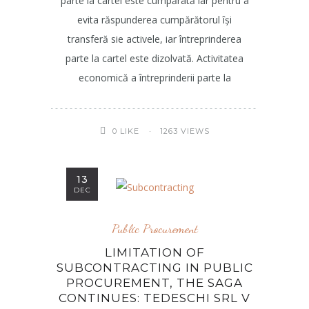
parte la cartel este cumpărată iar pentru a
evita răspunderea cumpărătorul își
transferă sie activele, iar întreprinderea
parte la cartel este dizolvată. Activitatea
economică a întreprinderii parte la
1263 VIEWS
0
LIKE
13
DEC
Public Procurement
LIMITATION OF
SUBCONTRACTING IN PUBLIC
PROCUREMENT, THE SAGA
CONTINUES: TEDESCHI SRL V