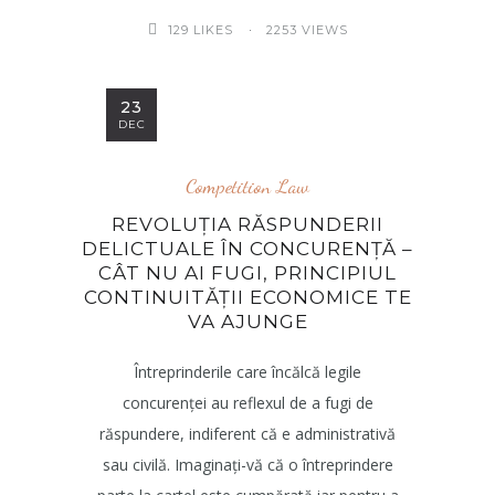
2253 VIEWS
129
LIKES
23
DEC
Competition Law
REVOLUȚIA RĂSPUNDERII
DELICTUALE ÎN CONCURENȚĂ –
CÂT NU AI FUGI, PRINCIPIUL
CONTINUITĂȚII ECONOMICE TE
VA AJUNGE
Întreprinderile care încălcă legile
concurenței au reflexul de a fugi de
răspundere, indiferent că e administrativă
sau civilă. Imaginați-vă că o întreprindere