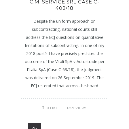
C.M. SERVICE SRL CASE C-
402/18
Despite the uniform approach on
subcontracting, national courts still
address the ECJ questions on quantitative
limitations of subcontracting. In one of my
2018 post‘s I have precisely predicted the
outcome of the Vitali SpA v Autostrade per
l’Italia SpA (Case C-63/18), the Judgment
was delivered on 26 September 2019. The
ECJ reiterated that across-the-board
1359 VIEWS
0
LIKE
26