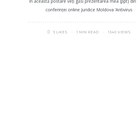
În această postare veți găsi prezentarea mea (ppt) din
conferinței online Juridice Moldova ‘Antivirus
1 MIN READ
1340 VIEWS
3
LIKES